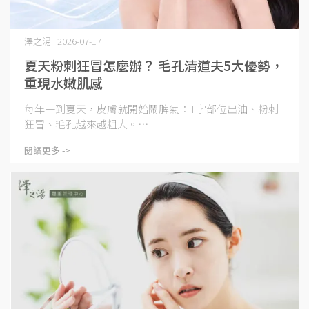
澤之湯 | 2026-07-17
夏天粉刺狂冒怎麼辦？ 毛孔清道夫5大優勢，
重現水嫩肌感
每年一到夏天，皮膚就開始鬧脾氣：T字部位出油、粉刺
狂冒、毛孔越來越粗大。⋯
閱讀更多 ->