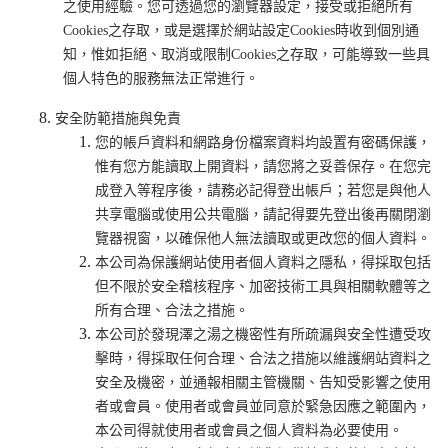
之使用經驗。您可透過您的瀏覽器設定，接受或拒絕所有
Cookies之存取，或是選擇於網站設定Cookies時收到個別通
知，惟如拒絕、取消或限制Cookies之存取，可能導致一些具
個人特色的服務無法正常進行。
安全防範措施與免責
您的帳戶資料和網路身份檔案資料均設置有密碼保護，
惟有您方能讀取上開資料，請您將之妥善保存。在您完
成登入等程序後，請務必記得登出帳戶；若您是與他人
共享電腦或使用公共電腦，請記得要先登出後再關閉瀏
覽器視窗，以確保他人無法讀取或更改您的個人資料。
本公司為保護網站使用者個人資料之隱私，得採取包括
但不限於安全稽核程序、加密技術工具與相關軟體等之
所有合理、合法之措施。
本公司於發現澤之湯之機密性有所疏漏與安全性遭受攻
擊時，得採取任何合理、合法之措施以維護網站資料之
安全及機密，並通報相關主管機關、告知受影響之使用
者或會員。使用者或會員並同意於緊急因應之範圍內，
本公司得就使用者或會員之個人資料為必要使用。