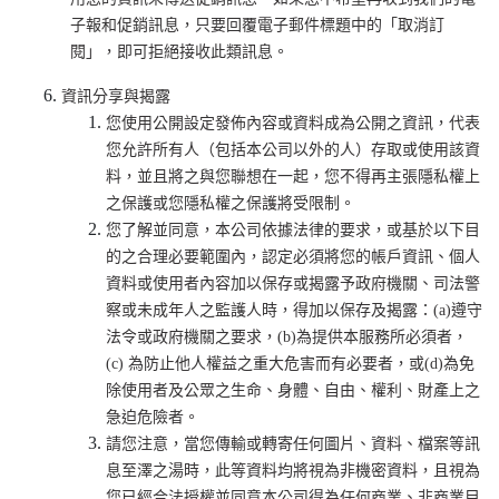
子報和促銷訊息，只要回覆電子郵件標題中的「取消訂
閱」，即可拒絕接收此類訊息。
資訊分享與揭露
您使用公開設定發佈內容或資料成為公開之資訊，代表
您允許所有人（包括本公司以外的人）存取或使用該資
料，並且將之與您聯想在一起，您不得再主張隱私權上
之保護或您隱私權之保護將受限制。
您了解並同意，本公司依據法律的要求，或基於以下目
的之合理必要範圍內，認定必須將您的帳戶資訊、個人
資料或使用者內容加以保存或揭露予政府機關、司法警
察或未成年人之監護人時，得加以保存及揭露：(a)遵守
法令或政府機關之要求，(b)為提供本服務所必須者，
(c) 為防止他人權益之重大危害而有必要者，或(d)為免
除使用者及公眾之生命、身體、自由、權利、財產上之
急迫危險者。
請您注意，當您傳輸或轉寄任何圖片、資料、檔案等訊
息至澤之湯時，此等資料均將視為非機密資料，且視為
您已經合法授權並同意本公司得為任何商業、非商業目