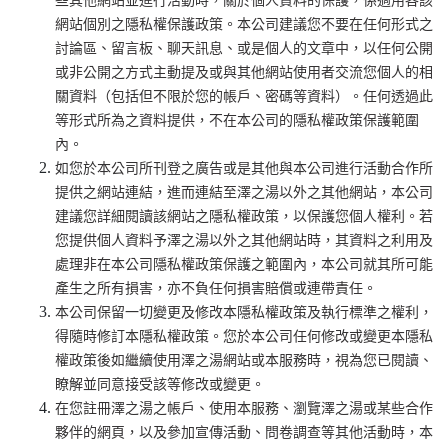
些其他網站並進行活動時，關於個人資料的保護，係適用各該
網站個別之隱私權保護政策。本公司建議您不要在任何形式之
討論區、留言板、聊天訊息、或是個人的文章中，以任何公開
或非公開之方式主動提及或與其他網站使用者交流您個人的相
關資料（包括但不限於您的帳戶、密碼等資料）。任何透過此
等形式所為之資料提供，不在本公司的隱私權政策保護範圍
內。
如您於本公司所刊登之廣告或是其他與本公司進行活動合作所
提供之網站連結，進而連結至澤之湯以外之其他網站，本公司
建議您詳細閱讀該網站之隱私權政策，以保護您個人權利。若
您提供個人資料予澤之湯以外之其他網站時，其資料之利用及
處理非在本公司隱私權政策保護之範圍內，本公司就其所可能
產生之所有損害，亦不負任何損害賠償或連帶責任。
本公司保留一切變更及修改本隱私權政策及執行標準之權利，
得隨時修訂本隱私權政策。您於本公司任何修改或變更本隱私
權政策後如繼續使用澤之湯網站或本服務時，視為您已閱讀、
瞭解並同意接受該等修改或變更。
在您註冊澤之湯之帳戶、使用本服務、瀏覽澤之湯或某些合作
夥伴的網頁，以及參加宣傳活動、問卷調查等其他活動時，本