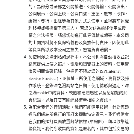
的，為部分或全部之公開播送、公開傳輸、公開演出、
公開展示、公開上映、公開口述、重製、散布、改作、
編輯、發行、出租等為其他方式之使用，並得將前述權
利移轉或轉授權予第三人。 若您欠缺為前述使用或授
權之合法權限，請您切勿進行此等傳輸或轉寄。本公司
對上開資料將不負保密義務及負擔任何責任，因使用此
等資料所導致本公司之損失，您需負責賠償。
您使用澤之湯網站的過程中，本公司也將自動接收並記
錄您提供上傳之照片、電腦和瀏覽器上的資料、使用習
慣及相關電磁紀錄，包括但不限於您的ISP(Internet
Service Provider)、IP位址、所使用之網域、瀏覽器及操
作系統、登錄澤之湯網站之日期、使用情形與週期、澤
之湯cookie中的資料、軟體和硬體屬性以及您瀏覽的網
頁紀錄，以及其它有關網路流量相關之資訊。
為配合我們的行銷活動，我們可能運用技術，針對您透
過我們網站所進行的預訂來擷取特定資訊。我們通常會
在我們的預訂頁面放置網站信標 (單點圖)，藉以收集這
些資訊。我們所收集的資訊是匿名的，其中包括交易的