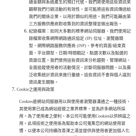
總金額與系統產生的預訂代號。我們將使用這些資訊來
觀察我們行銷活動的有效性，並可能將這些資訊傳送給
我們的關係企業，以用於類似的用途。我們可能藉由第
三方服務供應商對收集到的資訊整理並做出報告。
紀錄檔案：如同大多數的標準網站伺服器，我們使用記
錄檔案收集網際網路通訊協定 (IP) 位址、瀏覽器類
型、網際網路服務供應商 (ISP)、參考的頁面/結束頁
面、平台類型、日期/時間戳記、點選次數以及點選的
頁面位置。我們使用這些資訊來分析趨勢、管理網站、
全面追蹤使用者的活動情況、診斷伺服器問題，以及廣
泛收集統計資訊來進行彙總。這些資訊不會與個人識別
資訊產生關聯。
Cookie
之運用與政策
Cookies
是網站伺服器用以與使用者瀏覽器溝通之一種技術，
其使用業已成為網站經營之業界標準，並為許多網站所採
用。為了使用者之便利，本公司可能使用Cookies以供辨識之
用。此項技術之使用係為幫助本公司蒐集您的網站使用習
慣，以便本公司持續改善澤之湯並提供與使用者更加個人化