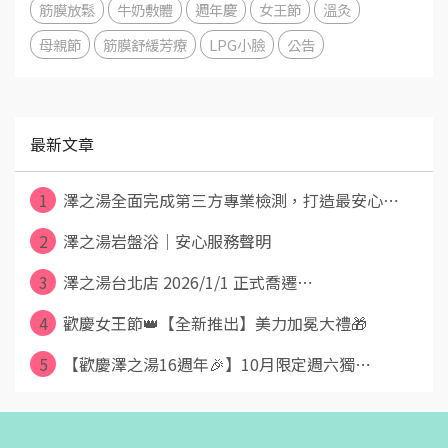
筋膜放鬆
牛奶敷體
週年慶
女王節
溫灸
母親節
筋膜舒緩芳療
LPG小臉
公告
最新文章
1
澤之湯全面完成第三方專業檢測，打造最安心⋯
2
澤之湯岩盤浴｜安心服務聲明
3
澤之湯台北店 2026/1/1 正式喬遷⋯
4
歡慶女王節👑【全新推出】美力加冕大禮🎁
5
【歡慶澤之湯16週年🎉】10月限定週六獨⋯