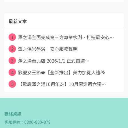
最新文章
1
澤之湯全面完成第三方專業檢測，打造最安心⋯
2
澤之湯岩盤浴｜安心服務聲明
3
澤之湯台北店 2026/1/1 正式喬遷⋯
4
歡慶女王節👑【全新推出】美力加冕大禮🎁
5
【歡慶澤之湯16週年🎉】10月限定週六獨⋯
聯絡資訊
客服專線：0800-880-878