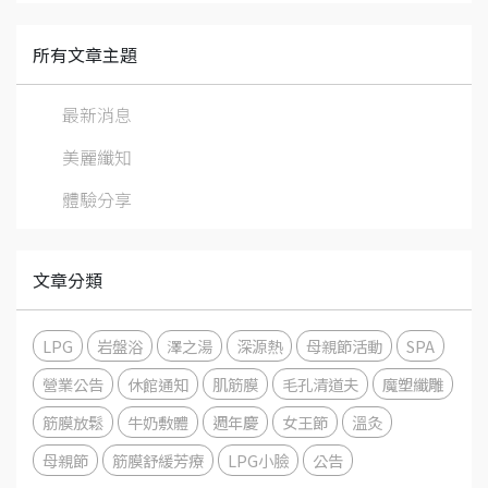
所有文章主題
最新消息
美麗纖知
體驗分享
文章分類
LPG
岩盤浴
澤之湯
深源熱
母親節活動
SPA
營業公告
休館通知
肌筋膜
毛孔清道夫
魔塑纖雕
筋膜放鬆
牛奶敷體
週年慶
女王節
溫灸
母親節
筋膜舒緩芳療
LPG小臉
公告