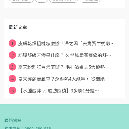
最新文章
1
皮膚乾燥粗糙怎麼辦？澤之湯「去角質牛奶敷⋯
2
筋膜舒緩芳療是什麼？ 久坐族肩頸痠痛的舒⋯
3
夏天粉刺狂冒怎麼辦？ 毛孔清道夫5大優勢⋯
4
夏天經痛更嚴重？深源熱4大能量， 從悶脹⋯
5
【水腫虛胖 vs 脂肪囤積】3步驟1分鐘⋯
聯絡資訊
客服專線：0800-880-878