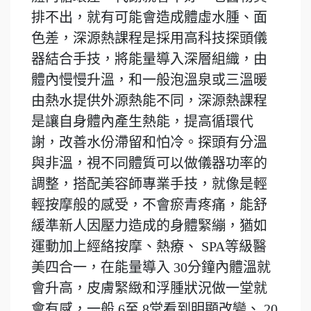
排不出，就有可能會造成體虛水腫、面
色差，深源熱課程是採用高科技探頭儀
器結合手技，將能量導入深層組織，由
體內慢慢升溫，和一般泡溫泉或三溫暖
由熱水提供外源熱能不同，深源熱課程
是讓自身體內產生熱能，提高循環代
謝，改善水份滯留和怕冷。探頭有分溫
與非溫，視不同體質可以做儀器功率的
調整，搭配美容師專業手技，就像是輕
輕按摩般的感受，不會瘀青疼痛，能舒
緩準新人因壓力造成的身體緊繃，猶如
運動加上經絡按摩、熱療、 SPA等級醫
美四合一，在能量導入 30分鐘內體溫就
會升高，皮膚緊緻和浮腫狀況做一堂就
會有感，一般 6至 8堂看到明顯改變、 20